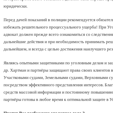
юридически.
Перед дачей показаний в полиции рекомендуется обязател
избежать решительного процессуального ущерба! При Уг
адвокат должен прежде всего ознакомиться со следственны
дальнейшие действия и при необходимость принимать реше
дальнейшем, и всегда с целью достижения наилучшего рез
Являясь опытными защитниками по уголовным делам и за
др. Хартман и партнёры защищают права своих клиентов 
Участковыми судами, Земельными судами, Верховными суд
посредством эффективного представления интересов. Бл
средств массовой информации и постоянному повышению 
партнёры готовы в любое время к оптимальной защите в У