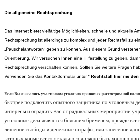
Die allgemeine Rechtsprechung
Das Internet bietet vielfältige Möglichkeiten, schnelle und aktuelle
Rechtsprechung ist allerdings zu komplex und jeder Rechtsfall zu einz
„Pauschalantworten“ geben zu können. Aus diesem Grund verstehen 
Orientierung. Wir versuchen Ihnen eine Hilfestellung zu geben, damit
Rechtsprechung verschaffen können.
Sollten Sie weitere Fragen hab
Verwenden Sie das Kontaktformular unter “
Rechtsfall hier melden
Если Вы оказались участником уголовно-правовых расследований поли
быстрее подключить опытного защитника по уголовным д
интересы и оградить Вас от радикальных мероприятий уч
уголовные дела являются большим бременем, прежде всего
лишение свободы и денежные штрафы, или занесение данн
которых кроме всего остального должно быть хорошо прод