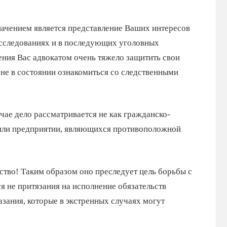
начением является представление Ваших интересов
расследованиях и в последующих уголовных
ения Вас адвокатом очень тяжело защитить свои
не в состоянии ознакомиться со следственными
чае дело рассматривается не как гражданско-
е или предприятии, являющихся противоположной
ство! Таким образом оно преследует цель борьбы с
я не притязания на исполнение обязательств
азания, которые в экстренных случаях могут