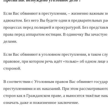
Против Вас возбуждено уголовное дело ?
Если Вас обвиняют в преступлении, – жизненно важным з
адвокатом. Без него Вы будете одни в предварительных 
процессах перед полицией и прокуратурой. Без представл
права перед аппаратом юстиции. В одиночку Вы зачастую 
делами.
Если Вас обвиняют в уголовном преступлении, в таком слу
правовое, при котором речь идёт «только» об одном лиц
стороной.
В соответствии с
Уголовным правом
Вас обвиняет государ
преступлениями и их наказаний. При этом рассматриваютс
сторон как в Гражданском праве, а выносятся тяжёлые нак
означать даже и пожизненное заключение.