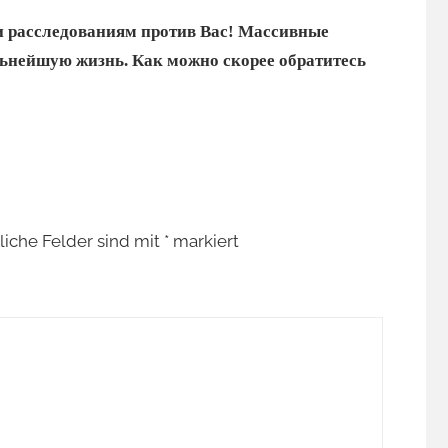
и расследованиям против Вас! Массивные
льнейшую жизнь. Как можно скорее обратитесь
liche Felder sind mit
*
markiert