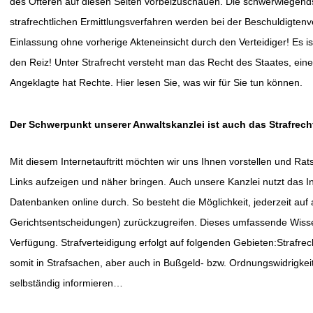
des Öfteren auf diesen Seiten vorbeizuschauen.
Die schwerwiegendst
strafrechtlichen Ermittlungsverfahren werden bei der Beschuldigt
Einlassung ohne vorherige Akteneinsicht durch den Verteidiger!
Es i
den Reiz!
Unter Strafrecht versteht man das Recht des Staates, eine
Angeklagte hat Rechte. Hier lesen Sie, was wir für Sie tun können.
Der Schwerpunkt unserer Anwaltskanzlei ist auch das Strafrech
Mit diesem Internetauftritt möchten wir uns Ihnen vorstellen und Rat
Links aufzeigen und näher bringen.
Auch unsere Kanzlei nutzt das I
Datenbanken online durch. So besteht die Möglichkeit, jederzeit auf 
Gerichtsentscheidungen) zurückzugreifen. Dieses umfassende Wissen
Verfügung.
Strafverteidigung erfolgt auf folgenden Gebieten:Strafrech
somit in Strafsachen, aber auch in Bußgeld- bzw. Ordnungswidrigkeit
selbständig informieren…