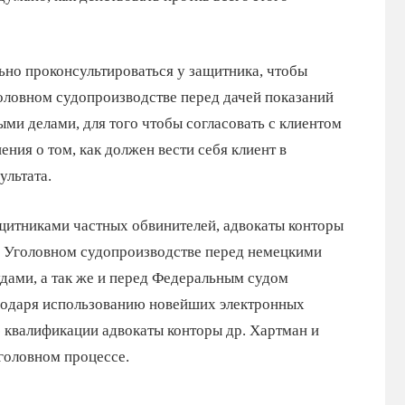
ьно проконсультироваться у защитника,
чтобы
оловном судопроизводстве перед дачей показаний
ми делами, для того чтобы согласовать с клиентом
ния о том, как должен вести себя клиент в
ультата.
щитниками частных обвинителей, адвокаты конторы
в Уголовном судопроизводстве перед немецкими
ами, а так же и перед Федеральным судом
агодаря использованию новейших электронных
квалификации адвокаты конторы др. Хартман и
головном процессе.