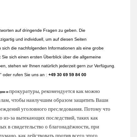
 Antworten auf dringende Fragen zu geben. Die
igartig und individuell, um auf diesen Seiten
sich die nachfolgenden Informationen als eine grobe
 Sie sich einen ersten Überblick über die allgemeine
en, stehen wir Ihnen natürlich jederzeit gern zur Verfügung.
“ oder rufen Sie uns an :
+49 30 69 59 84 00
прокуратуры, рекомендуется как можно
ции и
елам, чтобы наилучшим образом защитить Ваши
реждений уголовного преследования. Потому что
 из-за вытекающих последствий, таких как
ых в свидетельство о благонадёжности, при
умано, как действовать против всего этого