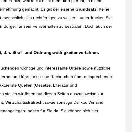
en Fehler, weil meist nicht mehr korrigierbar, in einem
envernehmung gemacht.
Es gilt der eiserne
Grundsatz
:
Keine
st menschlich sich rechtfertigen zu wollen – unterdrücken Sie
n Bürger für sein Fehlverhalten zu bestrafen. Doch auch der
t, d.h. Straf- und Ordnungswidrigkeitenverfahren.
suchenden wichtige und interessante Urteile sowie nützliche
nternet und führt juristische Recherchen über entsprechende
aktuellste Quellen (Gesetze, Literatur und
 stellen wir Ihnen auf diesen Seiten auszugsweise zur
t, Wirtschaftsstrafrecht sowie sonstige Delikte. Wir sind
enangelegen- heiten für Sie da. Sie können sich hier