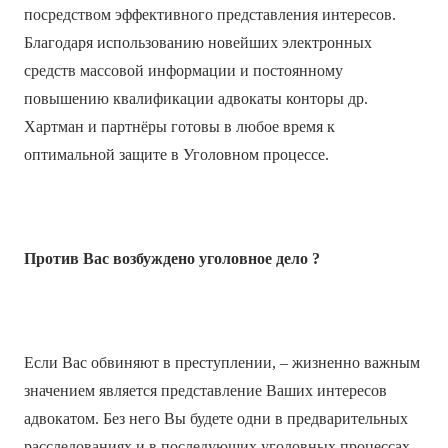
посредством эффективного представления интересов.
Благодаря использованию новейших электронных
средств массовой информации и постоянному
повышению квалификации адвокаты конторы др.
Хартман и партнёры готовы в любое время к
оптимальной защите в Уголовном процессе.
Против Вас возбуждено уголовное дело ?
Если Вас обвиняют в преступлении, – жизненно важным
значением является представление Ваших интересов
адвокатом. Без него Вы будете одни в предварительных
расследованиях и в последующих уголовных процессах