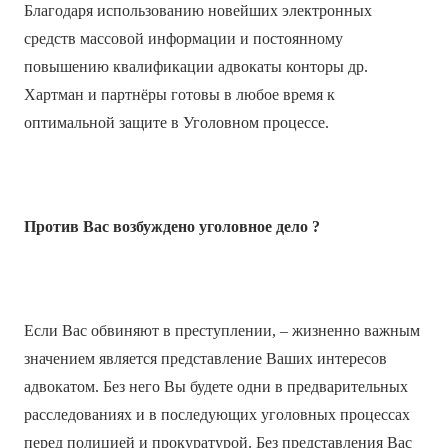
Благодаря использованию новейших электронных
средств массовой информации и постоянному
повышению квалификации адвокаты конторы др.
Хартман и партнёры готовы в любое время к
оптимальной защите в Уголовном процессе.
Против Вас возбуждено уголовное дело ?
Если Вас обвиняют в преступлении, – жизненно важным
значением является представление Ваших интересов
адвокатом. Без него Вы будете одни в предварительных
расследованиях и в последующих уголовных процессах
перед полицией и прокуратурой. Без представления Вас