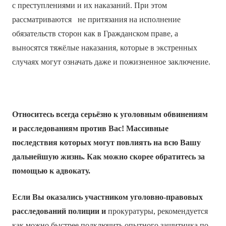
с преступлениями и их наказаний. При этом
рассматриваются не притязания на исполнение
обязательств сторон как в Гражданском праве, а
выносятся тяжёлые наказания, которые в экстренных
случаях могут означать даже и пожизненное заключение.
Относитесь всегда серьёзно к уголовным обвинениям
и расследованиям против Вас! Массивные
последствия которых могут повлиять на всю Вашу
дальнейшую жизнь. Как можно скорее обратитесь за
помощью к адвокату.
Если Вы оказались участником уголовно-правовых
расследований полиции и
прокуратуры, рекомендуется
как можно быстрее подключить опытного защитника по