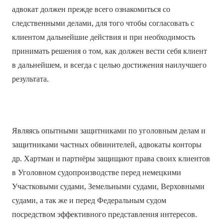
адвокат должен прежде всего ознакомиться со
следственными делами, для того чтобы согласовать с
клиентом дальнейшие действия и при необходимость
принимать решения о том, как должен вести себя клиент
в дальнейшем, и всегда с целью достижения наилучшего
результата.
Являясь опытными защитниками по уголовным делам и
защитниками частных обвинителей, адвокаты конторы
др. Хартман и партнёры защищают права своих клиентов
в Уголовном судопроизводстве перед немецкими
Участковыми судами, Земельными судами, Верховными
судами, а так же и перед Федеральным судом
посредством эффективного представления интересов.