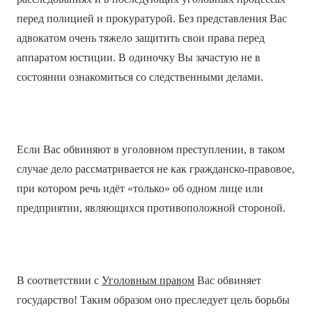
перед полицией и прокуратурой. Без представления Вас
адвокатом очень тяжело защитить свои права перед
аппаратом юстиции. В одиночку Вы зачастую не в
состоянии ознакомиться со следственными делами.
Если Вас обвиняют в уголовном преступлении, в таком
случае дело рассматривается не как гражданско-правовое,
при котором речь идёт «только» об одном лице или
предприятии, являющихся противоположной стороной.
В соответствии с
Уголовным правом
Вас обвиняет
государство! Таким образом оно преследует цель борьбы