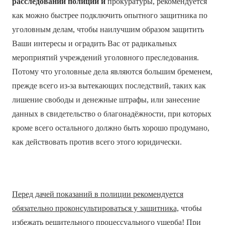
расследований полиции и
прокуратуры, рекомендуется
как можно быстрее подключить опытного защитника по
уголовным делам, чтобы наилучшим образом защитить
Ваши интересы и оградить Вас от радикальных
мероприятий учреждений уголовного преследования.
Потому что уголовные дела являются большим бременем,
прежде всего из-за вытекающих последствий, таких как
лишение свободы и денежные штрафы, или занесение
данных в свидетельство о благонадёжности, при которых
кроме всего остального должно быть хорошо продумано,
как действовать против всего этого юридически.
Перед дачей показаний в полиции рекомендуется
обязательно проконсультироваться у защитника,
чтобы
избежать решительного процессуального ущерба! При