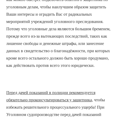
уголовным делам, чтобы наилучшим образом защитить
Ваши интересы и оградить Вас от радикальных
мероприятий учреждений уголовного преследования.
Потому что уголовные дела являются большим бременем,
прежде всего из-за вытекающих последствий, таких как
лишение свободы и денежные штрафы, или занесение
данных в свидетельство о благонадёжности, при которых
кроме всего остального должно быть хорошо продумано,
как действовать против всего этого юридически.
Перед дачей показаний в полиции рекомендуется
обязательно проконсультироваться у защитника,
чтобы
избежать решительного процессуального ущерба! При
Уголовном судопроизводстве перед дачей показаний