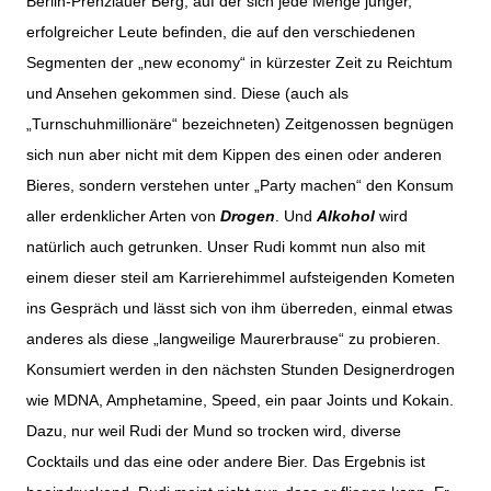
Berlin-Prenzlauer Berg, auf der sich jede Menge junger,
erfolgreicher Leute befinden, die auf den verschiedenen
Segmenten der „new economy“ in kürzester Zeit zu Reichtum
und Ansehen gekommen sind. Diese (auch als
„Turnschuhmillionäre“ bezeichneten) Zeitgenossen begnügen
sich nun aber nicht mit dem Kippen des einen oder anderen
Bieres, sondern verstehen unter „Party machen“ den Konsum
aller erdenklicher Arten von
Drogen
. Und
Alkohol
wird
natürlich auch getrunken. Unser Rudi kommt nun also mit
einem dieser steil am Karrierehimmel aufsteigenden Kometen
ins Gespräch und lässt sich von ihm überreden, einmal etwas
anderes als diese „langweilige Maurerbrause“ zu probieren.
Konsumiert werden in den nächsten Stunden Designerdrogen
wie MDNA, Amphetamine, Speed, ein paar Joints und Kokain.
Dazu, nur weil Rudi der Mund so trocken wird, diverse
Cocktails und das eine oder andere Bier. Das Ergebnis ist