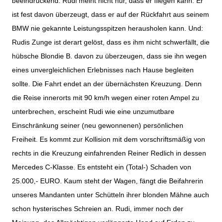
beeindruckend. Rudi meint nicht nur, dass er fliegen kann. Er
ist fest davon überzeugt, dass er auf der Rückfahrt aus seinem
BMW nie gekannte Leistungsspitzen herausholen kann. Und:
Rudis Zunge ist derart gelöst, dass es ihm nicht schwerfällt, die
hübsche Blondie B. davon zu überzeugen, dass sie ihn wegen
eines unvergleichlichen Erlebnisses nach Hause begleiten
sollte. Die Fahrt endet an der übernächsten Kreuzung. Denn
die Reise innerorts mit 90 km/h wegen einer roten Ampel zu
unterbrechen, erscheint Rudi wie eine unzumutbare
Einschränkung seiner (neu gewonnenen) persönlichen
Freiheit. Es kommt zur Kollision mit dem vorschriftsmäßig von
rechts in die Kreuzung einfahrenden Reiner Redlich in dessen
Mercedes C-Klasse. Es entsteht ein (Total-) Schaden von
25.000,- EURO. Kaum steht der Wagen, fängt die Beifahrerin
unseres Mandanten unter Schütteln ihrer blonden Mähne auch
schon hysterisches Schreien an. Rudi, immer noch der