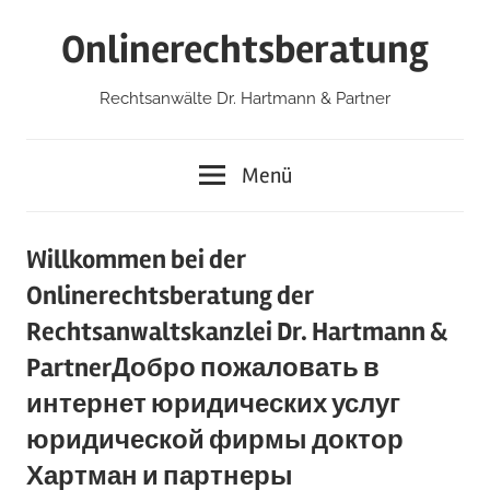
Zum
Onlinerechtsberatung
Inhalt
springen
Rechtsanwälte Dr. Hartmann & Partner
Menü
Willkommen bei der
Onlinerechtsberatung der
Rechtsanwaltskanzlei Dr. Hartmann &
Partner
Добро пожаловать в
интернет юридических услуг
юридической фирмы доктор
Хартман и партнеры