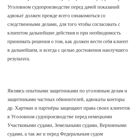
Уголовном судопроизводстве перед дачей показаний
адвокат должен прежде всего ознакомиться со
следственными делами, для того чтобы согласовать с
клиентом дальнейшие действия и при необходимость
принимать решения о том, как должен вести себя клиент
в дальнейшем, и всегда с целью достижения наилучшего
результата.
Являясь опытными защитниками по уголовным делам и
защитниками частных обвинителей, адвокаты конторы
др. Хартман и партнёры защищают права своих клиентов
в Уголовном судопроизводстве перед немецкими
Участковыми судами, Земельными судами, Верховными
судами, а так же и перед Федеральным судом