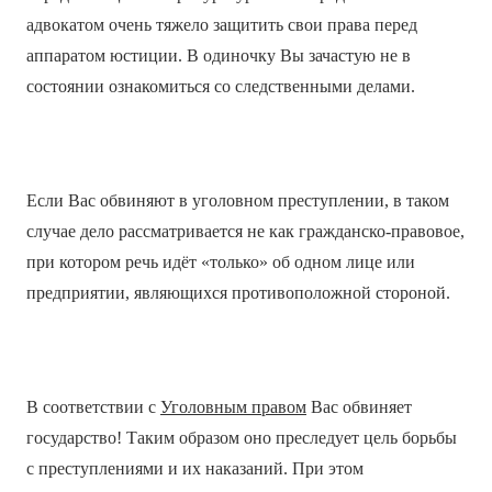
адвокатом очень тяжело защитить свои права перед
аппаратом юстиции. В одиночку Вы зачастую не в
состоянии ознакомиться со следственными делами.
Если Вас обвиняют в уголовном преступлении, в таком
случае дело рассматривается не как гражданско-правовое,
при котором речь идёт «только» об одном лице или
предприятии, являющихся противоположной стороной.
В соответствии с
Уголовным правом
Вас обвиняет
государство! Таким образом оно преследует цель борьбы
с преступлениями и их наказаний. При этом