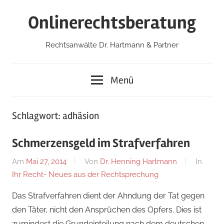
Zum
Onlinerechtsberatung
Inhalt
springen
Rechtsanwälte Dr. Hartmann & Partner
Menü
Schlagwort:
adhäsion
Schmerzensgeld im Strafverfahren
Am
Mai 27, 2014
Von
Dr. Henning Hartmann
In
Ihr Recht- Neues aus der Rechtsprechung
Das Strafverfahren dient der Ahndung der Tat gegen
den Täter, nicht den Ansprüchen des Opfers. Dies ist
zumindest die Grundeinteilung nach dem deutschen