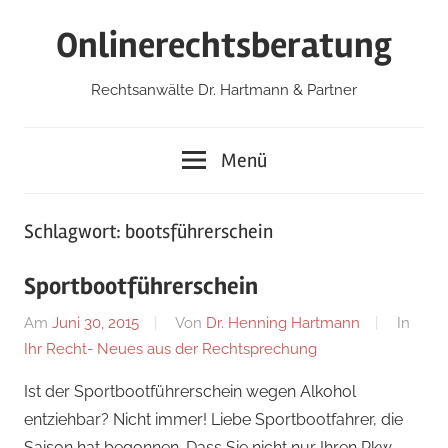
Zum
Onlinerechtsberatung
Inhalt
springen
Rechtsanwälte Dr. Hartmann & Partner
Menü
Schlagwort:
bootsführerschein
Sportbootführerschein
Am
Juni 30, 2015
Von
Dr. Henning Hartmann
In
Ihr Recht- Neues aus der Rechtsprechung
Ist der Sportbootführerschein wegen Alkohol
entziehbar? Nicht immer! Liebe Sportbootfahrer, die
Saison hat begonnen. Dass Sie nicht nur Ihren Pkw-