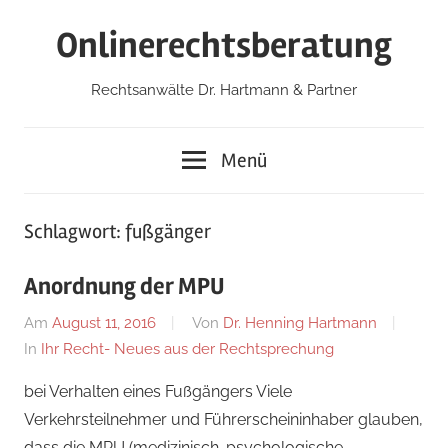
Zum
Onlinerechtsberatung
Inhalt
springen
Rechtsanwälte Dr. Hartmann & Partner
Menü
Schlagwort:
fußgänger
Anordnung der MPU
Am
August 11, 2016
Von
Dr. Henning Hartmann
In
Ihr Recht- Neues aus der Rechtsprechung
bei Verhalten eines Fußgängers Viele
Verkehrsteilnehmer und Führerscheininhaber glauben,
dass die MPU (medizinisch-psychologische