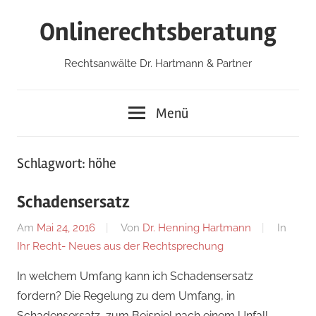
Zum
Onlinerechtsberatung
Inhalt
springen
Rechtsanwälte Dr. Hartmann & Partner
Menü
Schlagwort:
höhe
Schadensersatz
Am
Mai 24, 2016
Von
Dr. Henning Hartmann
In
Ihr Recht- Neues aus der Rechtsprechung
In welchem Umfang kann ich Schadensersatz
fordern? Die Regelung zu dem Umfang, in
Schadensersatz, zum Beispiel nach einem Unfall,