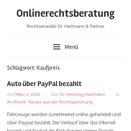
Zum
Onlinerechtsberatung
Inhalt
springen
Rechtsanwälte Dr. Hartmann & Partner
Menü
Schlagwort:
Kaufpreis
Auto über PayPal bezahlt
Am
März 2, 2020
Von
Dr. Henning Hartmann
In
Ihr Recht- Neues aus der Rechtsprechung
Fahrzeuge werden zunehmend online gehandelt und
über Paypal bezahlt. Der Verkauf über das Internet
boomt und fordert die Erläuterung einiger Regeln.