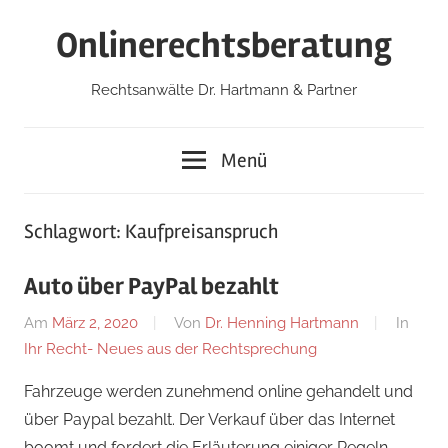
Zum
Onlinerechtsberatung
Inhalt
springen
Rechtsanwälte Dr. Hartmann & Partner
Menü
Schlagwort:
Kaufpreisanspruch
Auto über PayPal bezahlt
Am
März 2, 2020
Von
Dr. Henning Hartmann
In
Ihr Recht- Neues aus der Rechtsprechung
Fahrzeuge werden zunehmend online gehandelt und
über Paypal bezahlt. Der Verkauf über das Internet
boomt und fordert die Erläuterung einiger Regeln.