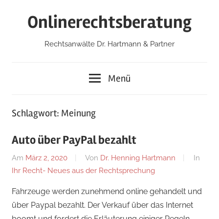
Zum
Onlinerechtsberatung
Inhalt
springen
Rechtsanwälte Dr. Hartmann & Partner
Menü
Schlagwort:
Meinung
Auto über PayPal bezahlt
Am
März 2, 2020
Von
Dr. Henning Hartmann
In
Ihr Recht- Neues aus der Rechtsprechung
Fahrzeuge werden zunehmend online gehandelt und
über Paypal bezahlt. Der Verkauf über das Internet
boomt und fordert die Erläuterung einiger Regeln.