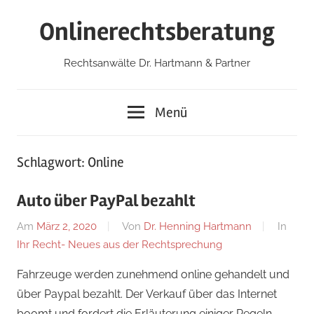
Zum
Onlinerechtsberatung
Inhalt
springen
Rechtsanwälte Dr. Hartmann & Partner
Menü
Schlagwort:
Online
Auto über PayPal bezahlt
Am
März 2, 2020
Von
Dr. Henning Hartmann
In
Ihr Recht- Neues aus der Rechtsprechung
Fahrzeuge werden zunehmend online gehandelt und
über Paypal bezahlt. Der Verkauf über das Internet
boomt und fordert die Erläuterung einiger Regeln.