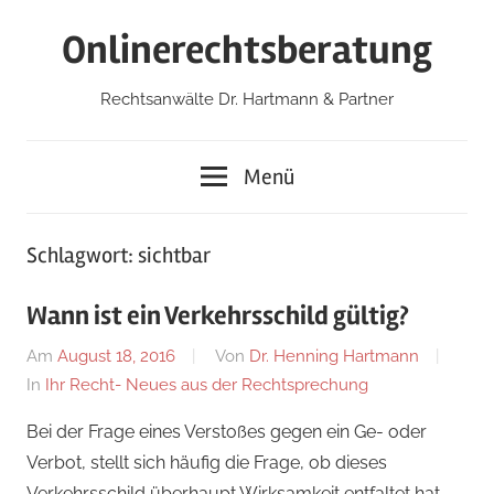
Zum
Onlinerechtsberatung
Inhalt
springen
Rechtsanwälte Dr. Hartmann & Partner
Menü
Schlagwort:
sichtbar
Wann ist ein Verkehrsschild gültig?
Am
August 18, 2016
Von
Dr. Henning Hartmann
In
Ihr Recht- Neues aus der Rechtsprechung
Bei der Frage eines Verstoßes gegen ein Ge- oder
Verbot, stellt sich häufig die Frage, ob dieses
Verkehrsschild überhaupt Wirksamkeit entfaltet hat.