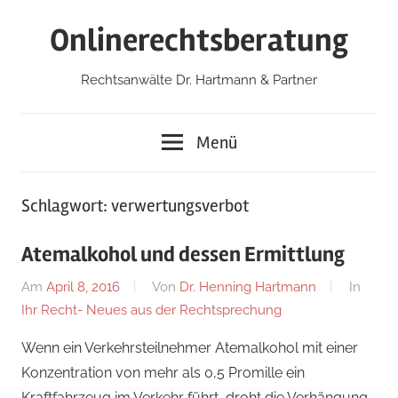
Zum
Onlinerechtsberatung
Inhalt
springen
Rechtsanwälte Dr. Hartmann & Partner
Menü
Schlagwort:
verwertungsverbot
Atemalkohol und dessen Ermittlung
Am
April 8, 2016
Von
Dr. Henning Hartmann
In
Ihr Recht- Neues aus der Rechtsprechung
Wenn ein Verkehrsteilnehmer Atemalkohol mit einer
Konzentration von mehr als 0,5 Promille ein
Kraftfahrzeug im Verkehr führt, droht die Verhängung