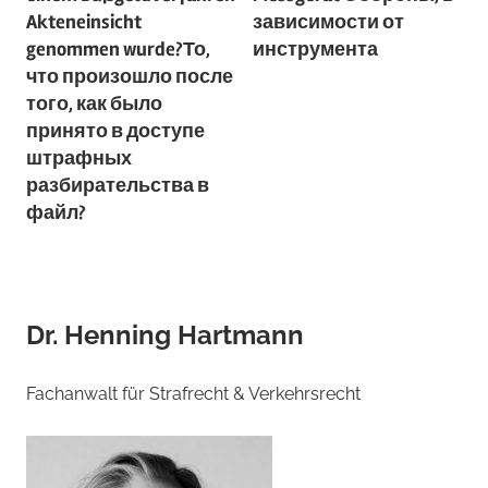
Akteneinsicht
зависимости от
genommen wurde?
То,
инструмента
что произошло после
того, как было
принято в доступе
штрафных
разбирательства в
файл?
Dr. Henning Hartmann
Fachanwalt für Strafrecht & Verkehrsrecht