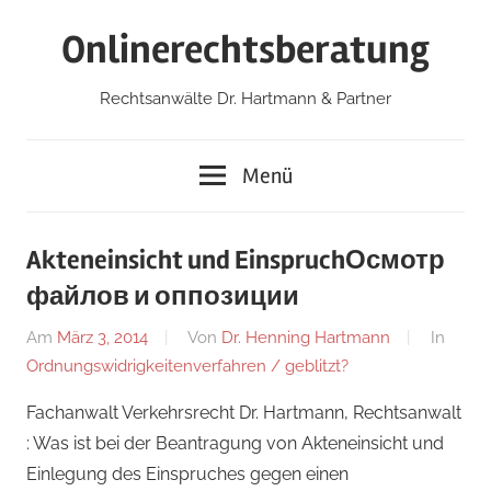
Zum
Onlinerechtsberatung
Inhalt
springen
Rechtsanwälte Dr. Hartmann & Partner
Menü
Akteneinsicht und Einspruch
Осмотр
файлов и оппозиции
Am
März 3, 2014
Von
Dr. Henning Hartmann
In
Ordnungswidrigkeitenverfahren / geblitzt?
Fachanwalt Verkehrsrecht Dr. Hartmann, Rechtsanwalt
: Was ist bei der Beantragung von Akteneinsicht und
Einlegung des Einspruches gegen einen