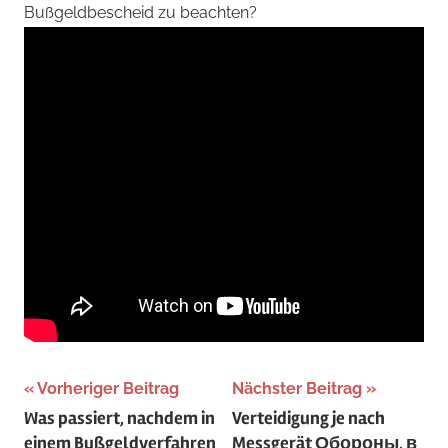
Bußgeldbescheid zu beachten?
Beitragsnavigation
Vorheriger Beitrag
Nächster Beitrag
Was passiert, nachdem in
Verteidigung je nach
einem Bußgeldverfahren
Messgerät
Обороны, в