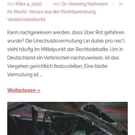
Am
März 4, 2020
Von
Dr. Henning Hartmann
In
Ihr Recht- Neues aus der Rechtsprechung
,
Verkehrsstrafrecht
Kann nachgewiesen werden, dass über Rot gefahren
wurde? Die Unschuldsvermutung („in dubio pro reo“)
steht häufig im Mittelpunkt der Rechtsdebatte. Um in
Deutschland ein Verbrechen nachzuweisen, ist das
Vergehen gerichtlich festzustellen. Eine bloße
Vermutung ist …
Weiterlesen