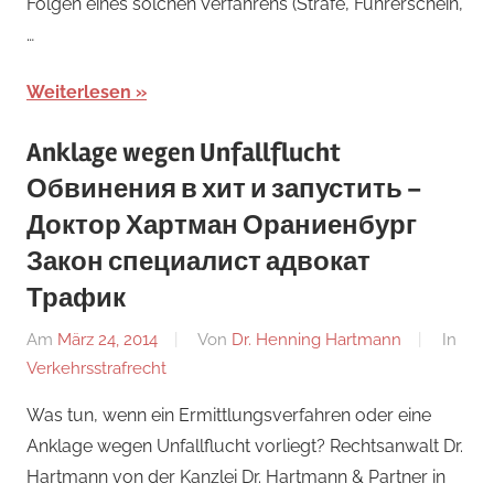
Folgen eines solchen Verfahrens (Strafe, Führerschein,
…
Weiterlesen
Anklage wegen Unfallflucht
Обвинения в хит и запустить –
Доктор Хартман Ораниенбург
Закон специалист адвокат
Трафик
Am
März 24, 2014
Von
Dr. Henning Hartmann
In
Verkehrsstrafrecht
Was tun, wenn ein Ermittlungsverfahren oder eine
Anklage wegen Unfallflucht vorliegt? Rechtsanwalt Dr.
Hartmann von der Kanzlei Dr. Hartmann & Partner in