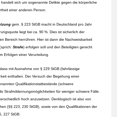
 handelt sich um sogenannte Delikte gegen die körperliche
rtheit einer anderen Person.
etzung
gem. § 223 StGB macht in Deutschland pro Jahr
ngsquote liegt bei ca. 90 %. Dies ist sicherlich der
en Bereich herrühren. Hier ist dann die Nachweisbarkeit
(sprich:
Strafe
) erfolgen soll und den Beteiligten gerecht
m Erfolgen einer Verurteilung.
, dass mit Ausnahme von § 229 StGB (fahrlässige
rkeit enthalten. Der Versuch der Begehung einer
ogenannten Qualifikationstatbestände (schwere
ils Strafmildernungsmöglichkeiten für weniger schwere Fälle.
terschiedlich hoch anzusetzen. Denklogisch ist also von
en (§§ 223, 230 StGB), sowie von den Qualifikationen der
6, 227 StGB.