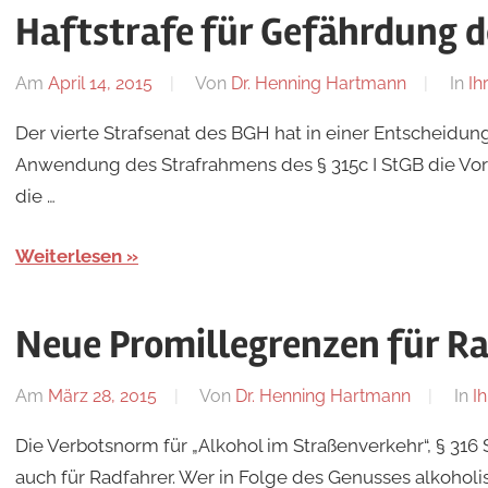
Haftstrafe für Gefährdung 
Am
April 14, 2015
Von
Dr. Henning Hartmann
In
Ih
Der vierte Strafsenat des BGH hat in einer Entscheidung
Anwendung des Strafrahmens des § 315c I StGB die Vorau
die …
Weiterlesen
Neue Promillegrenzen für R
Am
März 28, 2015
Von
Dr. Henning Hartmann
In
I
Die Verbotsnorm für „Alkohol im Straßenverkehr“, § 316 S
auch für Radfahrer. Wer in Folge des Genusses alkoholis