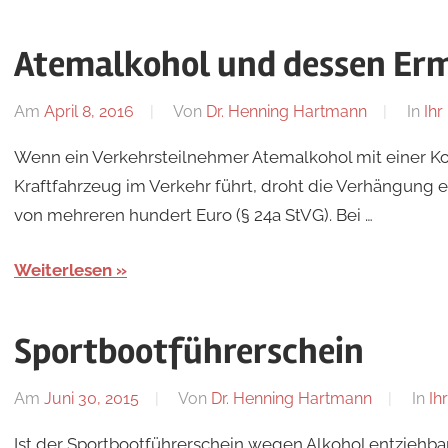
Atemalkohol und dessen Erm
Am
April 8, 2016
Von
Dr. Henning Hartmann
In
Ihr
Wenn ein Verkehrsteilnehmer Atemalkohol mit einer Kon
Kraftfahrzeug im Verkehr führt, droht die Verhängung 
von mehreren hundert Euro (§ 24a StVG). Bei …
Weiterlesen
Sportbootführerschein
Am
Juni 30, 2015
Von
Dr. Henning Hartmann
In
Ih
Ist der Sportbootführerschein wegen Alkohol entziehbar