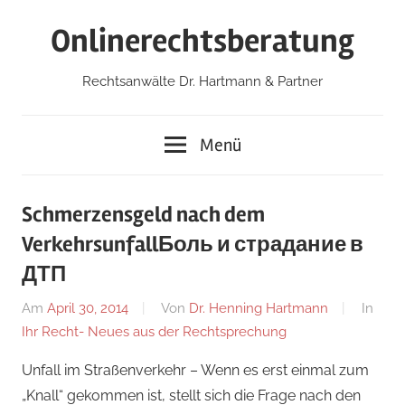
Zum
Onlinerechtsberatung
Inhalt
springen
Rechtsanwälte Dr. Hartmann & Partner
Menü
Schmerzensgeld nach dem
Verkehrsunfall
Боль и страдание в
ДТП
Am
April 30, 2014
Von
Dr. Henning Hartmann
In
Ihr Recht- Neues aus der Rechtsprechung
Unfall im Straßenverkehr – Wenn es erst einmal zum
„Knall“ gekommen ist, stellt sich die Frage nach den