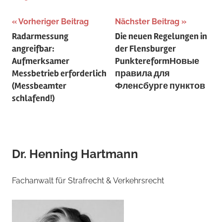
Beitragsnavigation
Vorheriger Beitrag
Nächster Beitrag
Radarmessung
Die neuen Regelungen in
angreifbar:
der Flensburger
Aufmerksamer
Punktereform
Новые
Messbetrieb erforderlich
правила для
(Messbeamter
Фленсбурге пунктов
schlafend!)
Dr. Henning Hartmann
Fachanwalt für Strafrecht & Verkehrsrecht